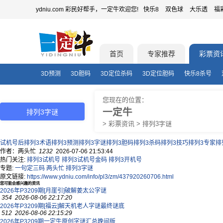
ydniu.com 彩民好帮手，一定牛欢迎您!
快乐8
双色球
大乐透
福
首页
专家推荐
彩票资
3D预测
3D胆码
3D定位杀码
3D定位胆码
快乐8杀号
您现在的位置：
一定牛
排列3字谜
>
彩票资讯
>
排列3字谜
试机号后
排列3术语
排列3预测
排列3字谜
排列3胆码
排列3杀码
排列3技巧
排列3专家
排
作者：两头忙
1232
2026-07-06 21:53:44
热门关注:
排列3试机号
排列3试机号金码
排列3开机号
专题:
一句定三码
两头忙
排列3字谜
原文链接:
https://www.ydniu.com/info/pl3/zm/437920260706.html
您可能会感兴趣的资讯
2026年P3209期[月崖引]破解姜太公字谜
354
2026-08-06 22:17:20
2026年P3209期[福云]解天机老人字谜最终谜底
512
2026-08-06 22:15:29
2026年P3209期一定牛原创字谜汇总晚间版