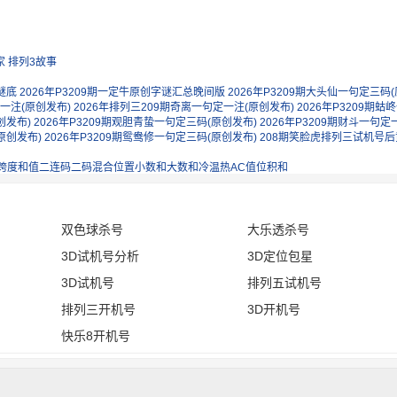
家
排列3故事
谜底
2026年P3209期一定牛原创字谜汇总晚间版
2026年P3209期大头仙一句定三码
定一注(原创发布)
2026年排列三209期奇离一句定一注(原创发布)
2026年P3209期
创发布)
2026年P3209期观胆青蛰一句定三码(原创发布)
2026年P3209期财斗一句定
原创发布)
2026年P3209期鸳鸯修一句定三码(原创发布)
208期笑脸虎排列三试机号后
跨度
和值
二连码
二码
混合位置
小数和
大数和
冷温热
AC值
位积和
双色球杀号
大乐透杀号
3D试机号分析
3D定位包星
3D试机号
排列五试机号
排列三开机号
3D开机号
快乐8开机号