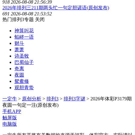
918
2026-08-08 21:56:39
2026年排列三211期两头忙一句定胆谚语(原创发布)
691
2026-08-08 21:53:52
热门排列3专题
关闭
神算叫花
蛄峂一语
财斗
萧萧
诗圣牧
巴蜀仙子
奇离
夜圆
鸳鸯修
观胆青蛰
一定牛
>
原创分析
>
排列3
>
排列3字谜
> 2026年体彩P3179期
夜圆一句定一注(原创发布)
手机APP
触屏版
电脑版