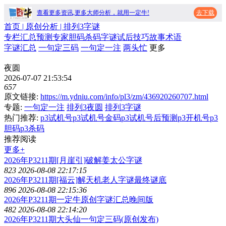
查看更多资讯,更多大师分析，就用一定牛!
去下载
首页
| 原创分析 |
排列3字谜
专栏
汇总
预测
专家
胆码
杀码
字谜
试后
技巧
故事
术语
字谜汇总
一句定三码
一句定一注
两头忙
更多
夜圆
2026-07-07 21:53:54
657
原文链接:
https://m.ydniu.com/info/pl3/zm/436920260707.html
专题:
一句定一注
排列3夜圆
排列3字谜
热门推荐:
p3试机号
p3试机号金码
p3试机号后预测
p3开机号
p3
胆码
p3杀码
推荐阅读
更多+
2026年P3211期[月崖引]破解姜太公字谜
823
2026-08-08 22:17:15
2026年P3211期[福云]解天机老人字谜最终谜底
896
2026-08-08 22:15:36
2026年P3211期一定牛原创字谜汇总晚间版
482
2026-08-08 22:14:20
2026年P3211期大头仙一句定三码(原创发布)