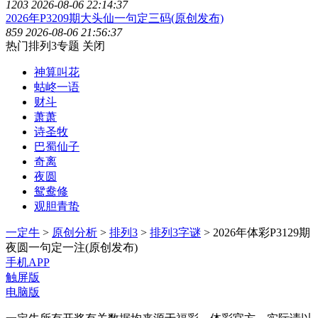
1203
2026-08-06 22:14:37
2026年P3209期大头仙一句定三码(原创发布)
859
2026-08-06 21:56:37
热门排列3专题
关闭
神算叫花
蛄峂一语
财斗
萧萧
诗圣牧
巴蜀仙子
奇离
夜圆
鸳鸯修
观胆青蛰
一定牛
>
原创分析
>
排列3
>
排列3字谜
> 2026年体彩P3129期
夜圆一句定一注(原创发布)
手机APP
触屏版
电脑版