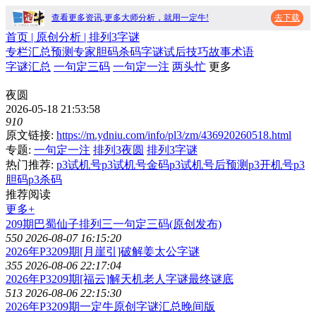
查看更多资讯,更多大师分析，就用一定牛!
去下载
首页
| 原创分析 |
排列3字谜
专栏
汇总
预测
专家
胆码
杀码
字谜
试后
技巧
故事
术语
字谜汇总
一句定三码
一句定一注
两头忙
更多
夜圆
2026-05-18 21:53:58
910
原文链接:
https://m.ydniu.com/info/pl3/zm/436920260518.html
专题:
一句定一注
排列3夜圆
排列3字谜
热门推荐:
p3试机号
p3试机号金码
p3试机号后预测
p3开机号
p3
胆码
p3杀码
推荐阅读
更多+
209期巴蜀仙子排列三一句定三码(原创发布)
550
2026-08-07 16:15:20
2026年P3209期[月崖引]破解姜太公字谜
355
2026-08-06 22:17:04
2026年P3209期[福云]解天机老人字谜最终谜底
513
2026-08-06 22:15:30
2026年P3209期一定牛原创字谜汇总晚间版