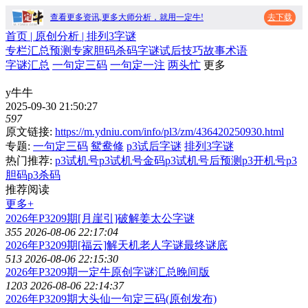
查看更多资讯,更多大师分析，就用一定牛!
去下载
首页
| 原创分析 |
排列3字谜
专栏
汇总
预测
专家
胆码
杀码
字谜
试后
技巧
故事
术语
字谜汇总
一句定三码
一句定一注
两头忙
更多
y牛牛
2025-09-30 21:50:27
597
原文链接:
https://m.ydniu.com/info/pl3/zm/436420250930.html
专题:
一句定三码
鸳鸯修
p3试后字谜
排列3字谜
热门推荐:
p3试机号
p3试机号金码
p3试机号后预测
p3开机号
p3
胆码
p3杀码
推荐阅读
更多+
2026年P3209期[月崖引]破解姜太公字谜
355
2026-08-06 22:17:04
2026年P3209期[福云]解天机老人字谜最终谜底
513
2026-08-06 22:15:30
2026年P3209期一定牛原创字谜汇总晚间版
1203
2026-08-06 22:14:37
2026年P3209期大头仙一句定三码(原创发布)