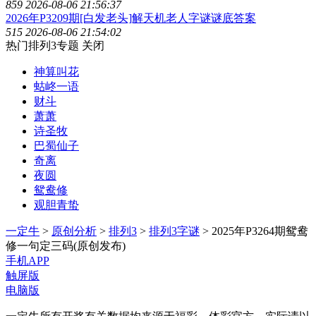
859
2026-08-06 21:56:37
2026年P3209期[白发老头]解天机老人字谜谜底答案
515
2026-08-06 21:54:02
热门排列3专题
关闭
神算叫花
蛄峂一语
财斗
萧萧
诗圣牧
巴蜀仙子
奇离
夜圆
鸳鸯修
观胆青蛰
一定牛
>
原创分析
>
排列3
>
排列3字谜
> 2025年P3264期鸳鸯
修一句定三码(原创发布)
手机APP
触屏版
电脑版