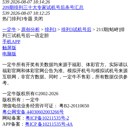
539
2026-08-07 18:14:26
209期排列三十大专家试机号后杀号汇总
539
2026-08-07 18:12:25
热门排列3专题
关闭
一定牛
>
原创分析
>
排列3
>
排列3试机号后
> 211期[蛄峂]排
列三试机号后一语定胆
手机APP
触屏版
电脑版
一定牛所有开奖有关数据均来源于福彩、体彩官方。实际请以
福彩官网和体彩官网公告为准。模拟开机号与模拟试机号来源
互联网，非官方数据。同时，一定牛不售彩，所有数据仅供参
考。
一定牛版权所有©2002-2026
版权所有：一定牛
增值电信业务经营许可证： 粤B2-20110650
粤公网安备 44030602003266号
网站备案：
粤ICP备10211535号-2
APP备案：
粤ICP 备10211535号-4A