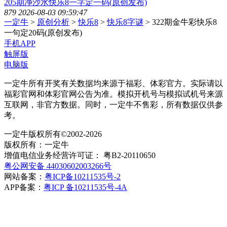
205期净沙水快乐8一字定一码(原创发布)
879
2026-08-03 09:59:47
一定牛
>
原创分析
>
快乐8
>
快乐8字谜
> 322期金牛彩快乐8
一句定20码(原创发布)
手机APP
触屏版
电脑版
一定牛所有开奖有关数据均来源于福彩、体彩官方。实际请以
福彩官网和体彩官网公告为准。模拟开机号与模拟试机号来源
互联网，非官方数据。同时，一定牛不售彩，所有数据仅供参
考。
一定牛版权所有©2002-2026
版权所有：一定牛
增值电信业务经营许可证： 粤B2-20110650
粤公网安备 44030602003266号
网站备案：
粤ICP备10211535号-2
APP备案：
粤ICP 备10211535号-4A