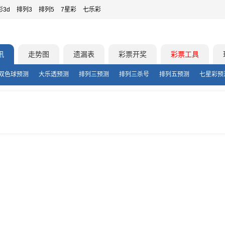
彩3d
排列3
排列5
7星彩
七乐彩
讯
走势图
遗漏表
彩票开奖
彩票工具
双色球预测
大乐透预测
排列三预测
排列三杀号
排列五预测
七星彩预