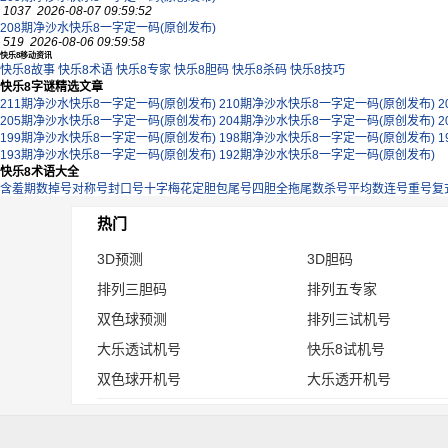
1037
2026-08-07 09:59:52
208期净沙水快乐8一字定一码(原创发布)
519
2026-08-06 09:59:58
快乐8移动资讯
快乐8故事
快乐8术语
快乐8专家
快乐8胆码
快乐8杀码
快乐8技巧
快乐8字谜精选文章
211期净沙水快乐8一字定一码(原创发布)
210期净沙水快乐8一字定一码(原创发布)
205期净沙水快乐8一字定一码(原创发布)
204期净沙水快乐8一字定一码(原创发布)
199期净沙水快乐8一字定一码(原创发布)
198期净沙水快乐8一字定一码(原创发布)
193期净沙水快乐8一字定一码(原创发布)
192期净沙水快乐8一字定一码(原创发布)
快乐8术语大全
含羞期数
掉号
对称号
封口号
十字梅花定胆
包尾号
四胆全拖
尾数杀号
平均数
连号
重号
复
热门
3D预测
3D胆码
排列三胆码
排列五专家
双色球预测
排列三试机号
大乐透试机号
快乐8试机号
双色球开机号
大乐透开机号