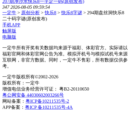
207期净沙水快乐8一字定一码(原创发布)
347
2026-08-05 09:59:54
一定牛
>
原创分析
>
快乐8
>
快乐8字谜
> 294期盘丝洞快乐8
二十码字谜(原创发布)
手机APP
触屏版
电脑版
一定牛所有开奖有关数据均来源于福彩、体彩官方。实际请以
福彩官网和体彩官网公告为准。模拟开机号与模拟试机号来源
互联网，非官方数据。同时，一定牛不售彩，所有数据仅供参
考。
一定牛版权所有©2002-2026
版权所有：一定牛
增值电信业务经营许可证： 粤B2-20110650
粤公网安备 44030602003266号
网站备案：
粤ICP备10211535号-2
APP备案：
粤ICP 备10211535号-4A