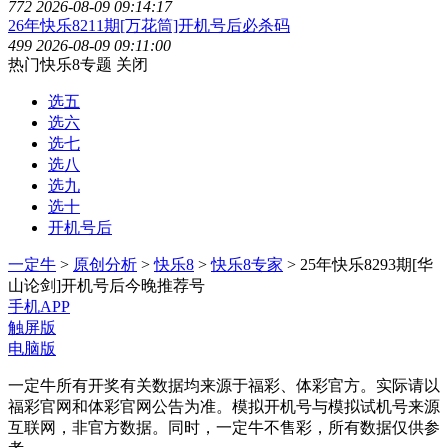
772
2026-08-09 09:14:17
26年快乐8211期[万花筒]开机号后必杀码
499
2026-08-09 09:11:00
热门快乐8专题
关闭
选五
选六
选七
选八
选九
选十
开机号后
一定牛
>
原创分析
>
快乐8
>
快乐8专家
> 25年快乐8293期[华
山论剑]开机号后今晚推荐号
手机APP
触屏版
电脑版
一定牛所有开奖有关数据均来源于福彩、体彩官方。实际请以
福彩官网和体彩官网公告为准。模拟开机号与模拟试机号来源
互联网，非官方数据。同时，一定牛不售彩，所有数据仅供参