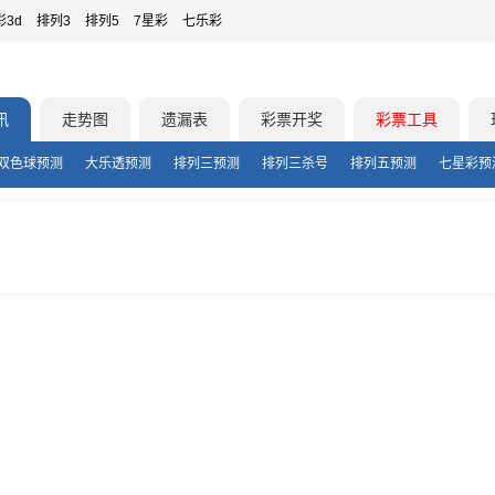
彩3d
排列3
排列5
7星彩
七乐彩
讯
走势图
遗漏表
彩票开奖
彩票工具
双色球预测
大乐透预测
排列三预测
排列三杀号
排列五预测
七星彩预