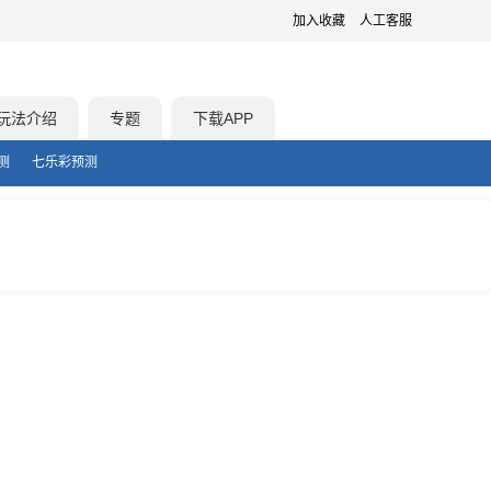
加入收藏
人工客服
玩法介绍
专题
下载APP
测
七乐彩预测