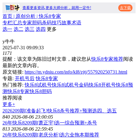
查看更多资讯,更多大师分析，就用一定牛!
去下载
首页
| 原创分析 |
快乐8专家
专栏
汇总
专家
胆码
杀码
技巧
故事
术语
选一
选二
选三
选四
更多
y牛牛
2025-07-31 09:09:33
1171
提醒：该文章为陈旧过时文章，建议您从
快乐8专家推荐
阅读
最新的文章内容。
原文链接:
https://m.ydniu.com/info/kl8/zjtj/557920250731.html
专题:
开机号后
快乐8专家
热门推荐:
快乐8试机号
快乐8试机号金码
快乐8开机号
快乐8预
测
快乐8专家
快乐8胆码
推荐阅读
更多+
2026209期[准备起飞]快乐8杀号推荐+预测选四、选五
840
2026-08-06 23:00:05
26年快乐8209期[萧正宇]选一综合预测+杀号
813
2026-08-06 22:59:45
26年快乐8209期[老庆分析]选六全拖本期推荐