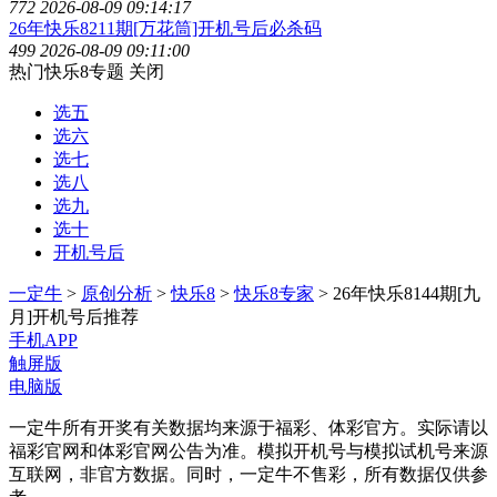
772
2026-08-09 09:14:17
26年快乐8211期[万花筒]开机号后必杀码
499
2026-08-09 09:11:00
热门快乐8专题
关闭
选五
选六
选七
选八
选九
选十
开机号后
一定牛
>
原创分析
>
快乐8
>
快乐8专家
> 26年快乐8144期[九
月]开机号后推荐
手机APP
触屏版
电脑版
一定牛所有开奖有关数据均来源于福彩、体彩官方。实际请以
福彩官网和体彩官网公告为准。模拟开机号与模拟试机号来源
互联网，非官方数据。同时，一定牛不售彩，所有数据仅供参