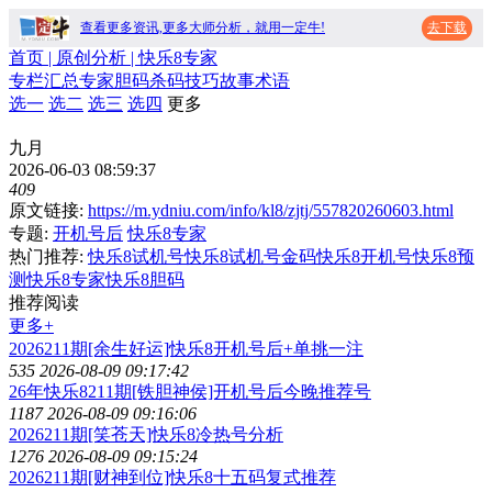
查看更多资讯,更多大师分析，就用一定牛!
去下载
首页
| 原创分析 |
快乐8专家
专栏
汇总
专家
胆码
杀码
技巧
故事
术语
选一
选二
选三
选四
更多
九月
2026-06-03 08:59:37
409
原文链接:
https://m.ydniu.com/info/kl8/zjtj/557820260603.html
专题:
开机号后
快乐8专家
热门推荐:
快乐8试机号
快乐8试机号金码
快乐8开机号
快乐8预
测
快乐8专家
快乐8胆码
推荐阅读
更多+
2026211期[余生好运]快乐8开机号后+单挑一注
535
2026-08-09 09:17:42
26年快乐8211期[铁胆神侯]开机号后今晚推荐号
1187
2026-08-09 09:16:06
2026211期[笑苍天]快乐8冷热号分析
1276
2026-08-09 09:15:24
2026211期[财神到位]快乐8十五码复式推荐