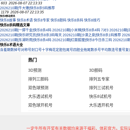
603
2026-08-07 22:13:33
2026210期[牛大锤]快乐8杀5码推荐
1179
2026-08-07 22:13:35
快乐8移动资讯
快乐8故事
快乐8术语
快乐8专家
快乐8胆码
快乐8杀码
快乐8技巧
快乐8杀码精选文章
2026210期[一掷千金]快乐8杀4码
2026210期[小米辣]快乐8杀4码 7对3
2026210
2026210期[快乐研究员]快乐8杀3码每天
2026210期[沙漠之泉]快乐8杀1码推荐
202
2026210期[东湖听雨]快乐8杀4码
2026210期[红面狐狸]快乐8今日杀三码
202621
快乐8术语大全
含羞期数
掉号
对称号
封口号
十字梅花定胆
包尾号
四胆全拖
尾数杀号
平均数
连号
重号
复
热门
3D预测
3D胆码
排列三胆码
排列五专家
双色球预测
排列三试机号
大乐透试机号
快乐8试机号
双色球开机号
大乐透开机号
一定牛所有开奖有关数据均来源于福彩、体彩官方。实际