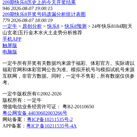
209期快乐8历史上的今天开奖结果
946
2026-08-07 19:00:15
209期快乐8开奖号码遗漏分析统计表图
779
2026-08-07 18:00:19
一定牛
>
原创分析
>
快乐8
>
快乐8预测
> 24年快乐8184期[天
山玄老]五行金木水火土走势分析推荐
手机APP
触屏版
电脑版
一定牛所有开奖有关数据均来源于福彩、体彩官方。实际请以
福彩官网和体彩官网公告为准。模拟开机号与模拟试机号来源
互联网，非官方数据。同时，一定牛不售彩，所有数据仅供参
考。
一定牛版权所有©2002-2026
版权所有：一定牛
增值电信业务经营许可证： 粤B2-20110650
粤公网安备 44030602003266号
网站备案：
粤ICP备10211535号-2
APP备案：
粤ICP 备10211535号-4A