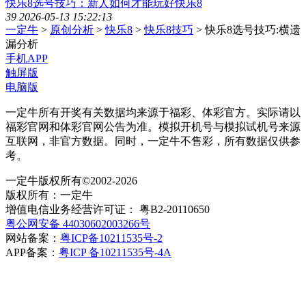
快乐8选号技巧：新人如何才能玩好快乐8
39
2026-05-13 15:22:13
一定牛
>
原创分析
>
快乐8
>
快乐8技巧
> 快乐8选号技巧:横遗
漏分析
手机APP
触屏版
电脑版
一定牛所有开奖有关数据均来源于福彩、体彩官方。实际请以
福彩官网和体彩官网公告为准。模拟开机号与模拟试机号来源
互联网，非官方数据。同时，一定牛不售彩，所有数据仅供参
考。
一定牛版权所有©2002-2026
版权所有：一定牛
增值电信业务经营许可证： 粤B2-20110650
粤公网安备 44030602003266号
网站备案：
粤ICP备10211535号-2
APP备案：
粤ICP 备10211535号-4A