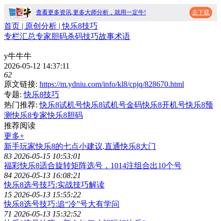
查看更多资讯,更多大师分析，就用一定牛!
去下载
首页
| 原创分析 |
快乐8技巧
专栏
汇总
专家
胆码
杀码
技巧
故事
术语
y牛牛牛
2026-05-12 14:37:11
62
原文链接:
https://m.ydniu.com/info/kl8/cpjq/828670.html
专题:
快乐8技巧
热门推荐:
快乐8试机号
快乐8试机号金码
快乐8开机号
快乐8预
测
快乐8专家
快乐8胆码
推荐阅读
更多+
新手玩家快乐8的七点小建议,直通快乐8大门
83
2026-05-15 10:53:01
福彩快乐8适合旋转矩阵选号，1014注组合出10个号
84
2026-05-13 16:08:21
快乐8选号技巧:实战技巧解读
15
2026-05-13 15:55:22
快乐8选号技巧:追“冷”号大有学问
71
2026-05-13 15:32:52