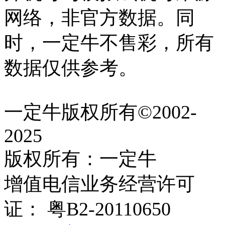
网络，非官方数据。同
时，一定牛不售彩，所有
数据仅供参考。
一定牛版权所有©2002-
2025
版权所有：一定牛
增值电信业务经营许可
证： 粤B2-20110650