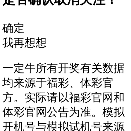
确定
我再想想
一定牛所有开奖有关数据
均来源于福彩、体彩官
方。实际请以福彩官网和
体彩官网公告为准。模拟
开机号与模拟试机号来源