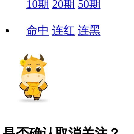
10期
20期
50期
命中
连红
连黑
是否确认取消关注？