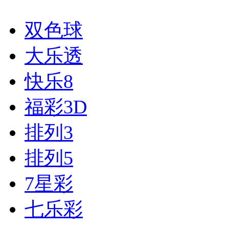
双色球
大乐透
快乐8
福彩3D
排列3
排列5
7星彩
七乐彩