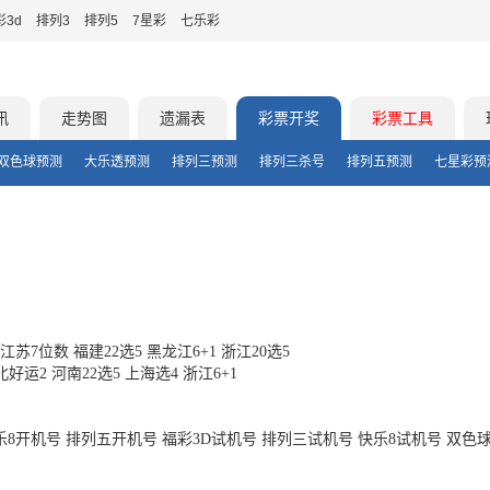
彩3d
排列3
排列5
7星彩
七乐彩
讯
走势图
遗漏表
彩票开奖
彩票工具
双色球预测
大乐透预测
排列三预测
排列三杀号
排列五预测
七星彩预
江苏7位数
福建22选5
黑龙江6+1
浙江20选5
北好运2
河南22选5
上海选4
浙江6+1
乐8开机号
排列五开机号
福彩3D试机号
排列三试机号
快乐8试机号
双色