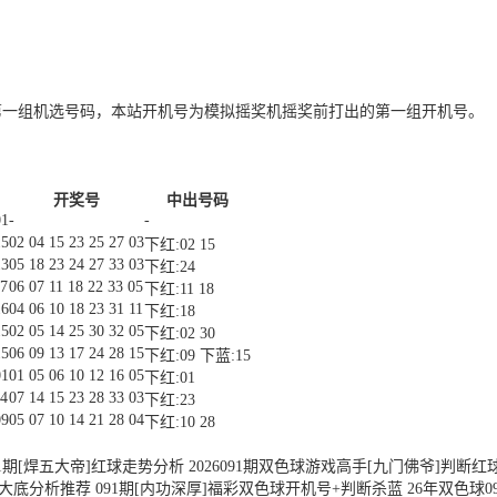
第一组机选号码，本站开机号为模拟摇奖机摇奖前打出的第一组开机号。
开奖号
中出号码
01
-
-
15
02
04
15
23
25
27
03
下红:
02
15
13
05
18
23
24
27
33
03
下红:
24
7
06
07
11
18
22
33
05
下红:
11
18
16
04
06
10
18
23
31
11
下红:
18
15
02
05
14
25
30
32
05
下红:
02
30
15
06
09
13
17
24
28
15
下红:
09
下蓝:
15
01
01
05
06
10
12
16
05
下红:
01
4
07
14
15
23
28
33
03
下红:
23
09
05
07
10
14
21
28
04
下红:
10
28
91期[焊五大帝]红球走势分析
2026091期双色球游戏高手[九门佛爷]判断
球大底分析推荐
091期[内功深厚]福彩双色球开机号+判断杀蓝
26年双色球