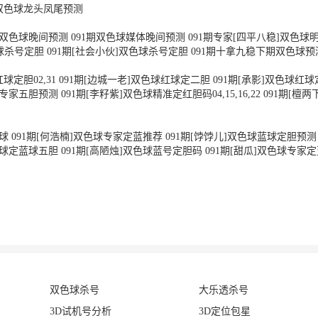
红]双色球龙头凤尾预测
星]双色球晚间预测
091期双色球媒体晚间预测
091期专家[四平八稳]双色球
色球杀号定胆
091期[社会小伙]双色球杀号定胆
091期十拿九稳下期双色球预
球定胆02,31
091期[边城一老]双色球红球定二胆
091期[承影]双色球红
色球专家五胆预测
091期[李籽紫]双色球精准定红胆码04,15,16,22
091期[檀
蓝球
091期[何浩楠]双色球专家定蓝推荐
091期[饽饽儿]双色球蓝球定胆预测
双色球定蓝球五胆
091期[高陋烛]双色球蓝号定胆码
091期[甜瓜]双色球专家
双色球杀号
大乐透杀号
3D试机号分析
3D定位包星