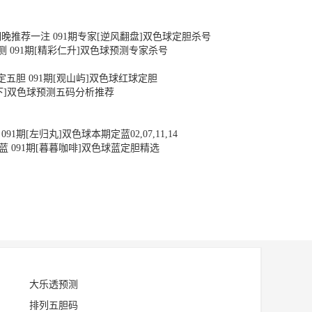
明晚推荐一注
091期专家[逆风翻盘]双色球定胆杀号
测
091期[精彩仁升]双色球预测专家杀号
球定五胆
091期[观山屿]双色球红球定胆
两下]双色球预测五码分析推荐
091期[左归丸]双色球本期定蓝02,07,11,14
定蓝
091期[暮暮咖啡]双色球蓝定胆精选
大乐透预测
排列五胆码