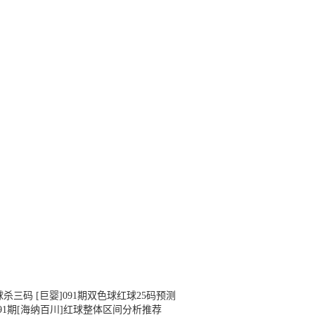
红球杀三码
[巨婴]091期双色球红球25码预测
091期[海纳百川]红球整体区间分析推荐