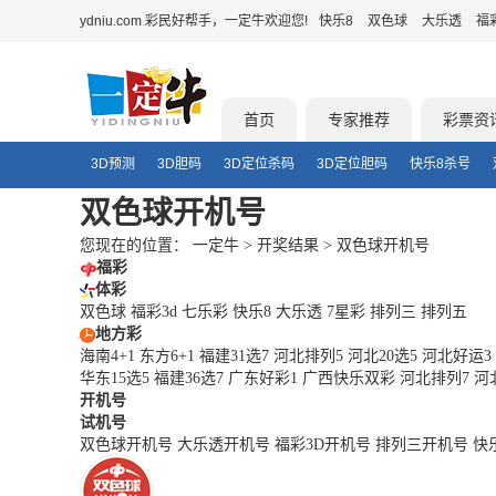
ydniu.com 彩民好帮手，一定牛欢迎您!
快乐8
双色球
大乐透
福
首页
专家推荐
彩票资
3D预测
3D胆码
3D定位杀码
3D定位胆码
快乐8杀号
双色球开机号
您现在的位置：
一定牛
>
开奖结果
>
双色球开机号
福彩
体彩
双色球
福彩3d
七乐彩
快乐8
大乐透
7星彩
排列三
排列五
地方彩
海南4+1
东方6+1
福建31选7
河北排列5
河北20选5
河北好运3
华东15选5
福建36选7
广东好彩1
广西快乐双彩
河北排列7
河
开机号
试机号
双色球开机号
大乐透开机号
福彩3D开机号
排列三开机号
快