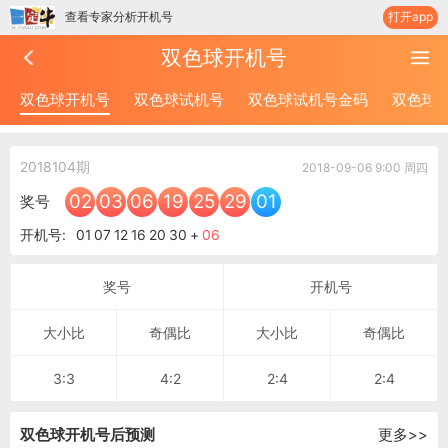
查看专家分析开机号
打开app
双色球开机号
双色球开机号
双色球试机号
双色球试机号金码
双色球
2018104期
2018-09-06 9:00 周四
02
03
06
19
25
29
01
奖号
开机号:
01
07
12
16
20
30
+
06
奖号
开机号
大小比
奇偶比
大小比
奇偶比
3:3
4:2
2:4
2:4
双色球开机号后预测
更多>>