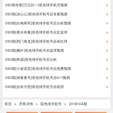
090期专家[万注归一]双色球开机号预测
090期[凉心心]双色球开机号后专家预测
090期[白袍将军]双色球开机号后分析预测
090期[香水有毒]双色球开机号后定蓝球
090期[荆门唐龙]双色球开机号后杀红球
090期[枫叶]双色球开机号后蓝球预测
090期[梓源]双色球开机号后分析
090期[小崔讲堂]双色球开机号后免费预测
090期[神童看号]双色球开机号后6+1预测
090期[自有天照]双色球开机号后双胆
首页
>
开奖详情
>
双色球开机号
>
2018104期