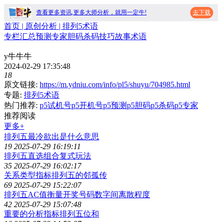
查看更多资讯,更多大师分析，就用一定牛!
去下载
首页
| 原创分析 |
排列5术语
专栏
汇总
预测
专家
胆码
杀码
技巧
故事
术语
y牛牛牛
2024-02-29 17:35:48
18
原文链接:
https://m.ydniu.com/info/pl5/shuyu/704985.html
专题:
排列5术语
热门推荐:
p5试机号
p5开机号
p5预测
p5胆码
p5杀码
p5专家
推荐阅读
更多+
排列五最冷欲出是什么意思
19
2025-07-29 16:19:11
排列五直选组合复式玩法
35
2025-07-29 16:02:17
关系类型指标排列五的邻孤传
69
2025-07-29 15:22:07
排列五AC值衡量开奖号码数字间离散程度
42
2025-07-29 15:07:48
重要的分析指标排列五位和