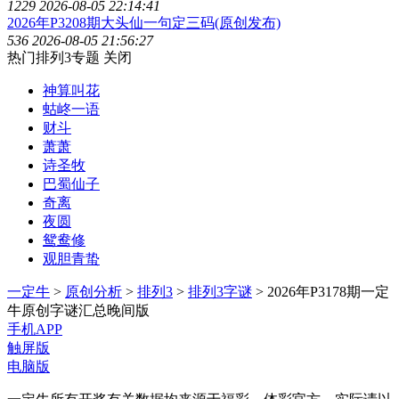
1229
2026-08-05 22:14:41
2026年P3208期大头仙一句定三码(原创发布)
536
2026-08-05 21:56:27
热门排列3专题
关闭
神算叫花
蛄峂一语
财斗
萧萧
诗圣牧
巴蜀仙子
奇离
夜圆
鸳鸯修
观胆青蛰
一定牛
>
原创分析
>
排列3
>
排列3字谜
> 2026年P3178期一定
牛原创字谜汇总晚间版
手机APP
触屏版
电脑版