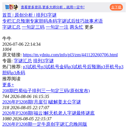
查看更多资讯,更多大师分析，就用一定牛!
去下载
首页
| 原创分析 |
排列3字谜
专栏
汇总
预测
专家
胆码
杀码
字谜
试后
技巧
故事
术语
字谜汇总
一句定三码
一句定一注
两头忙
更多
牛牛
2026-07-06 22:14:34
1004
原文链接:
https://m.ydniu.com/info/pl3/zm/441120260706.html
专题:
字谜汇总
排列3字谜
热门推荐:
p3试机号
p3试机号金码
p3试机号后预测
p3开机号
p3
胆码
p3杀码
推荐阅读
更多+
208期巴蜀仙子排列三一句定三码(原创发布)
744
2026-08-06 16:15:35
2026年P3208期[月崖引]破解姜太公字谜
318
2026-08-05 22:17:07
2026年P3208期[福云]解天机老人字谜最终谜底
1080
2026-08-05 22:15:37
2026年P3208期一定牛原创字谜汇总晚间版