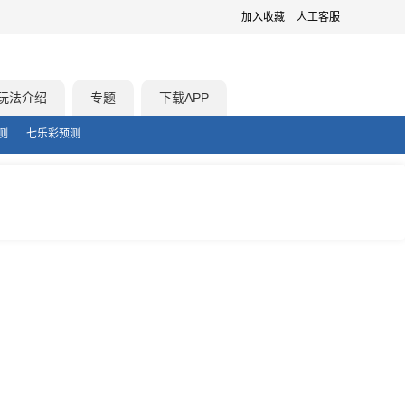
加入收藏
人工客服
玩法介绍
专题
下载APP
测
七乐彩预测