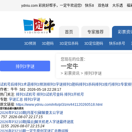
ydniu.com 彩民好帮手，一定牛欢迎您!
快乐8
双色球
大乐透
福
首页
专家推荐
彩票资
3D预测
3D胆码
3D定位杀码
3D定位胆码
快乐8杀号
您现在的位置：
一定牛
排列3字谜
>
彩票资讯
>
排列3字谜
试机号后
排列3术语
排列3预测
排列3字谜
排列3胆码
排列3杀码
排列3技巧
排列3专家
排
作者：牛牛
581
2026-05-18 22:28:17
热门关注:
排列3试机号
排列3试机号金码
排列3开机号
专题:
字谜汇总
排列3字谜
原文链接:
https://www.ydniu.com/info/pl3/zm/441120260518.html
您可能会感兴趣的资讯
2026年P3210期[月崖引]破解姜太公字谜
757
2026-08-07 22:17:15
2026年P3210期[福云]解天机老人字谜最终谜底
1155
2026-08-07 22:15:24
2026年P3210期一定牛原创字谜汇总晚间版