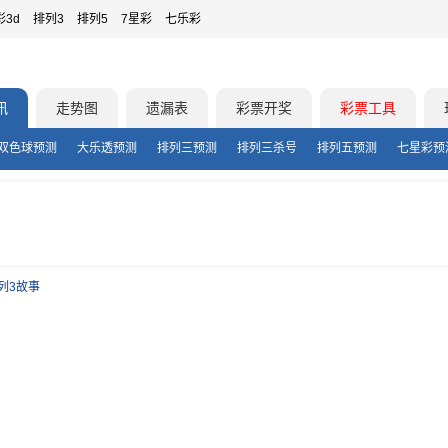
彩3d
排列3
排列5
7星彩
七乐彩
讯
走势图
遗漏表
彩票开奖
彩票工具
双色球预测
大乐透预测
排列三预测
排列三杀号
排列五预测
七星彩预
列3故事