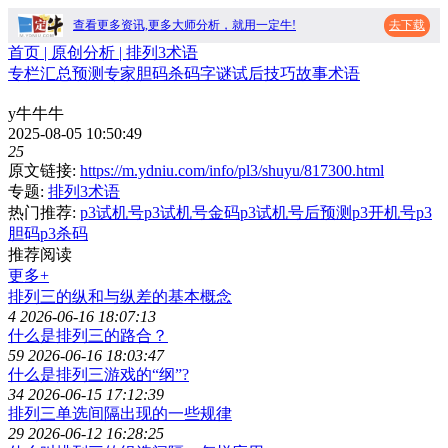
查看更多资讯,更多大师分析，就用一定牛!
去下载
首页
| 原创分析 |
排列3术语
专栏
汇总
预测
专家
胆码
杀码
字谜
试后
技巧
故事
术语
y牛牛牛
2025-08-05 10:50:49
25
原文链接:
https://m.ydniu.com/info/pl3/shuyu/817300.html
专题:
排列3术语
热门推荐:
p3试机号
p3试机号金码
p3试机号后预测
p3开机号
p3
胆码
p3杀码
推荐阅读
更多+
排列三的纵和与纵差的基本概念
4
2026-06-16 18:07:13
什么是排列三的路合？
59
2026-06-16 18:03:47
什么是排列三游戏的“纲”?
34
2026-06-15 17:12:39
排列三单选间隔出现的一些规律
29
2026-06-12 16:28:25