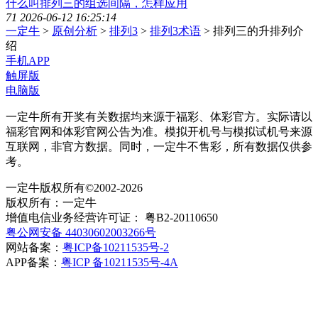
什么叫排列三的组选间隔，怎样应用
71
2026-06-12 16:25:14
一定牛
>
原创分析
>
排列3
>
排列3术语
> 排列三的升排列介
绍
手机APP
触屏版
电脑版
一定牛所有开奖有关数据均来源于福彩、体彩官方。实际请以
福彩官网和体彩官网公告为准。模拟开机号与模拟试机号来源
互联网，非官方数据。同时，一定牛不售彩，所有数据仅供参
考。
一定牛版权所有©2002-2026
版权所有：一定牛
增值电信业务经营许可证： 粤B2-20110650
粤公网安备 44030602003266号
网站备案：
粤ICP备10211535号-2
APP备案：
粤ICP 备10211535号-4A