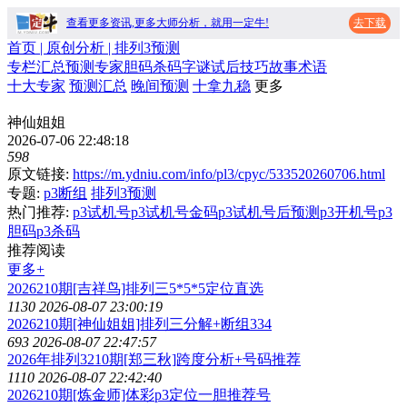
查看更多资讯,更多大师分析，就用一定牛!
去下载
首页
| 原创分析 |
排列3预测
专栏
汇总
预测
专家
胆码
杀码
字谜
试后
技巧
故事
术语
十大专家
预测汇总
晚间预测
十拿九稳
更多
神仙姐姐
2026-07-06 22:48:18
598
原文链接:
https://m.ydniu.com/info/pl3/cpyc/533520260706.html
专题:
p3断组
排列3预测
热门推荐:
p3试机号
p3试机号金码
p3试机号后预测
p3开机号
p3
胆码
p3杀码
推荐阅读
更多+
2026210期[吉祥鸟]排列三5*5*5定位直选
1130
2026-08-07 23:00:19
2026210期[神仙姐姐]排列三分解+断组334
693
2026-08-07 22:47:57
2026年排列3210期[郑三秋]跨度分析+号码推荐
1110
2026-08-07 22:42:40
2026210期[炼金师]体彩p3定位一胆推荐号