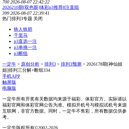
700
2026-08-07 22:42:22
2026210期[双色眼]体彩p3推荐8注直组
399
2026-08-07 22:39:41
热门排列3专题
关闭
铁人铁胆
千里马
p3直选一注
p3单挑一注
p3断组
一定牛
>
原创分析
>
排列3
>
排列3预测
> 2026178期[神仙姐
姐]排列三分解+断组334
手机APP
触屏版
电脑版
一定牛所有开奖有关数据均来源于福彩、体彩官方。实际请以
福彩官网和体彩官网公告为准。模拟开机号与模拟试机号来源
互联网，非官方数据。同时，一定牛不售彩，所有数据仅供参
考。
一定牛版权所有©2002-2026