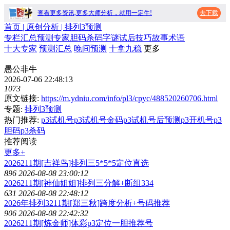
查看更多资讯,更多大师分析，就用一定牛!
去下载
首页
| 原创分析 |
排列3预测
专栏
汇总
预测
专家
胆码
杀码
字谜
试后
技巧
故事
术语
十大专家
预测汇总
晚间预测
十拿九稳
更多
愚公非牛
2026-07-06 22:48:13
1073
原文链接:
https://m.ydniu.com/info/pl3/cpyc/488520260706.html
专题:
排列3预测
热门推荐:
p3试机号
p3试机号金码
p3试机号后预测
p3开机号
p3
胆码
p3杀码
推荐阅读
更多+
2026211期[吉祥鸟]排列三5*5*5定位直选
896
2026-08-08 23:00:12
2026211期[神仙姐姐]排列三分解+断组334
631
2026-08-08 22:48:12
2026年排列3211期[郑三秋]跨度分析+号码推荐
906
2026-08-08 22:42:32
2026211期[炼金师]体彩p3定位一胆推荐号