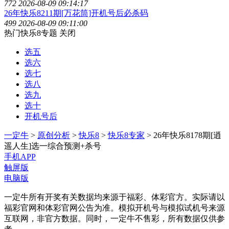
772
2026-08-09 09:14:17
26年快乐8211期[万花筒]开机号后必杀码
499
2026-08-09 09:11:00
热门快乐8专题
关闭
选五
选六
选七
选八
选九
选十
开机号后
一定牛
>
原创分析
>
快乐8
>
快乐8专家
> 26年快乐8178期[逍
遥人生]选一综合预测+杀号
手机APP
触屏版
电脑版
一定牛所有开奖有关数据均来源于福彩、体彩官方。实际请以
福彩官网和体彩官网公告为准。模拟开机号与模拟试机号来源
互联网，非官方数据。同时，一定牛不售彩，所有数据仅供参