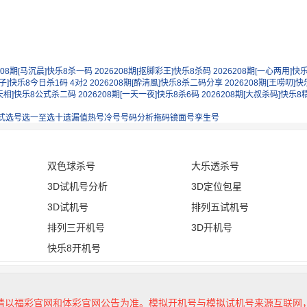
6208期[马沉晨]快乐8杀一码
2026208期[抠脚彩王]快乐8杀码
2026208期[一心两用]快
爬子]快乐8今日杀1码 4对2
2026208期[酔淸風]快乐8杀二码分享
2026208期[王唠叨]
人天相]快乐8公式杀二码
2026208期[一天一夜]快乐8杀6码
2026208期[大叔杀码]快乐
式选号
选一至选十
遗漏值
热号
冷号
号码分析
拖码
镜面号
孪生号
双色球杀号
大乐透杀号
3D试机号分析
3D定位包星
3D试机号
排列五试机号
排列三开机号
3D开机号
快乐8开机号
请以福彩官网和体彩官网公告为准。模拟开机号与模拟试机号来源互联网