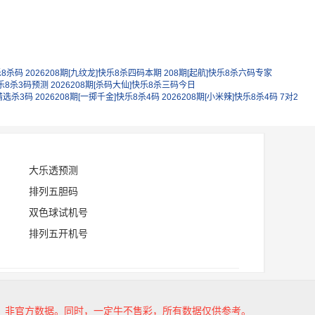
乐8杀码
2026208期[九纹龙]快乐8杀四码本期
208期[起航]快乐8杀六码专家
快乐8杀3码预测
2026208期[杀码大仙]快乐8杀三码今日
8精选杀3码
2026208期[一掷千金]快乐8杀4码
2026208期[小米辣]快乐8杀4码 7对2
大乐透预测
排列五胆码
双色球试机号
排列五开机号
，非官方数据。同时，一定牛不售彩，所有数据仅供参考。