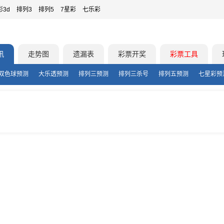
彩3d
排列3
排列5
7星彩
七乐彩
讯
走势图
遗漏表
彩票开奖
彩票工具
双色球预测
大乐透预测
排列三预测
排列三杀号
排列五预测
七星彩预