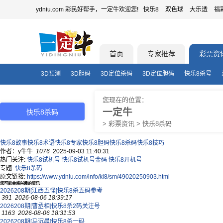
ydniu.com 彩民好帮手，一定牛欢迎您!
快乐8
双色球
大乐透
福
首页
专家推荐
彩票资
3D预测
3D胆码
3D定位杀码
3D定位胆码
快乐8杀号
您现在的位置：
一定牛
快乐8杀码
>
彩票资讯
>
快乐8杀码
快乐8故事
快乐8术语
快乐8专家
快乐8胆码
快乐8杀码
快乐8技巧
作者：y牛牛
1076
2025-09-03 11:40:31
热门关注:
快乐8试机号
快乐8试机号金码
快乐8开机号
专题:
快乐8杀码
原文链接:
https://www.ydniu.com/info/kl8/sm/49020250903.html
您可能会感兴趣的资讯
2026208期[江西五怪]快乐8杀五码参考
391
2026-08-06 18:39:17
2026208期[曹丞相]快乐8杀2码关注号
1163
2026-08-06 18:31:53
2026208期[马沉晨]快乐8杀一码