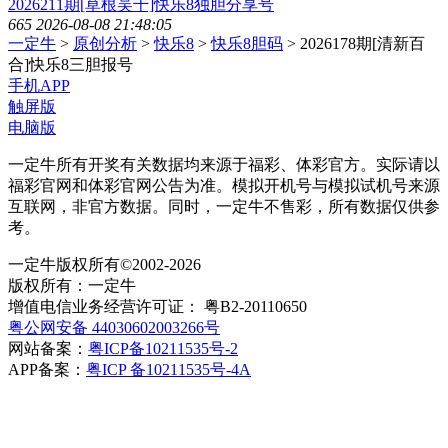
2026211期[草根吴千]快乐8独胆分享号
665
2026-08-08 21:48:05
一定牛
>
原创分析
>
快乐8
>
快乐8胆码
> 2026178期[清新百
合]快乐8三胆报号
手机APP
触屏版
电脑版
一定牛所有开奖有关数据均来源于福彩、体彩官方。实际请以
福彩官网和体彩官网公告为准。模拟开机号与模拟试机号来源
互联网，非官方数据。同时，一定牛不售彩，所有数据仅供参
考。
一定牛版权所有©2002-2026
版权所有：一定牛
增值电信业务经营许可证： 粤B2-20110650
粤公网安备 44030602003266号
网站备案：
粤ICP备10211535号-2
APP备案：
粤ICP 备10211535号-4A