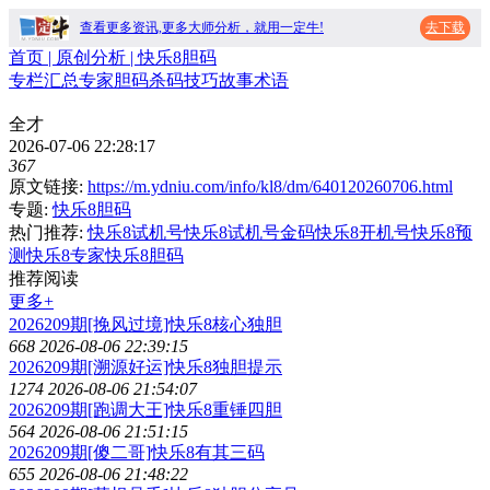
查看更多资讯,更多大师分析，就用一定牛!
去下载
首页
| 原创分析 |
快乐8胆码
专栏
汇总
专家
胆码
杀码
技巧
故事
术语
全才
2026-07-06 22:28:17
367
原文链接:
https://m.ydniu.com/info/kl8/dm/640120260706.html
专题:
快乐8胆码
热门推荐:
快乐8试机号
快乐8试机号金码
快乐8开机号
快乐8预
测
快乐8专家
快乐8胆码
推荐阅读
更多+
2026209期[挽风过境]快乐8核心独胆
668
2026-08-06 22:39:15
2026209期[溯源好运]快乐8独胆提示
1274
2026-08-06 21:54:07
2026209期[跑调大王]快乐8重锤四胆
564
2026-08-06 21:51:15
2026209期[傻二哥]快乐8有其三码
655
2026-08-06 21:48:22