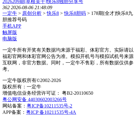
2026209期[草根吴千]快乐8独胆分享号
362
2026-08-06 21:48:09
一定牛
>
原创分析
>
快乐8
>
快乐8胆码
> 178期[全才]快乐8九
胆推荐号码
手机APP
触屏版
电脑版
一定牛所有开奖有关数据均来源于福彩、体彩官方。实际请以
福彩官网和体彩官网公告为准。模拟开机号与模拟试机号来源
互联网，非官方数据。同时，一定牛不售彩，所有数据仅供参
考。
一定牛版权所有©2002-2026
版权所有：一定牛
增值电信业务经营许可证： 粤B2-20110650
粤公网安备 44030602003266号
网站备案：
粤ICP备10211535号-2
APP备案：
粤ICP 备10211535号-4A